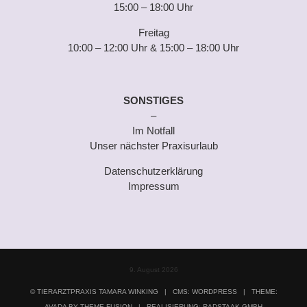
15:00 – 18:00 Uhr
Freitag
10:00 – 12:00 Uhr & 15:00 – 18:00 Uhr
SONSTIGES
–
Im Notfall
Unser nächster Praxisurlaub
Datenschutzerklärung
Impressum
9. August 2026
©
TIERARZTPRAXIS TAMARA WINKING
|
CMS: WORDPRESS
|
THEME:
AVADA BY THEME FUSION
|
REALISIERUNG: RADSTAAK GMBH