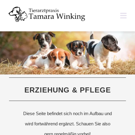
Zum
Inhalt
Togg
springen
Navi
ÜBER UNS
LEISTUNGEN
TIERHALTERINFOS
ERZIEHUNG & PFLEGE
IM NOTFALL
KONTAKT
Diese Seite befindet sich noch im Aufbau und
wird fortwährend ergänzt. Schauen Sie also
gern regelmäßig vorbei!