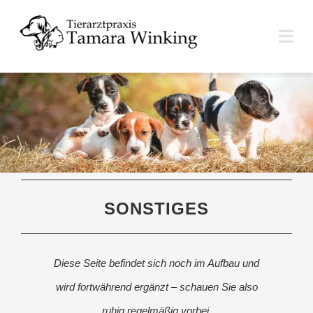
Zum
Inhalt
Togg
springen
Navi
ÜBER UNS
LEISTUNGEN
TIERHALTERINFOS
SONSTIGES
IM NOTFALL
KONTAKT
Diese Seite befindet sich noch im Aufbau und
wird fortwährend ergänzt – schauen Sie also
ruhig regelmäßig vorbei.