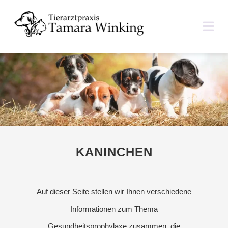
Zum
Inhalt
Togg
springen
Navi
ÜBER UNS
LEISTUNGEN
TIERHALTERINFOS
KANINCHEN
IM NOTFALL
KONTAKT
Auf dieser Seite stellen wir Ihnen verschiedene
Informationen zum Thema
Gesundheitsprophylaxe zusammen, die